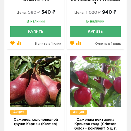
7
540 ₽
940 ₽
580 ₽
1 020 ₽
Цена:
Цена:
В наличии
В наличии
Купить
Купить
Купить в 1 клик
Купить в 1 клик
Акция
Акция
Саженец колоновидной
Саженцы нектарина
груши Кармен (Karmen)
Кримсон голд (Crimson
Gold) - комплект 5 шт.