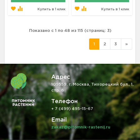
Купить в 1 клик
Купить в 1 клик
Показано с 1 по 48 из 115 (страниц: 3)
1
2
3
»
Адрес
109559, г. Москва, Тихорецкий бул., 1,
стр. 6
Телефон
+ 7 (499) 495-15-67
Email
zakaz@pitomnik-rastenij.ru