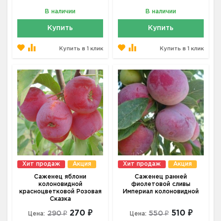
В наличии
В наличии
Купить
Купить
Купить в 1 клик
Купить в 1 клик
Хит продаж
Акция
Хит продаж
Акция
Саженец яблони
Саженец ранней
колоновидной
фиолетовой сливы
красноцветковой Розовая
Империал колоновидной
Сказка
270 ₽
510 ₽
290 ₽
550 ₽
Цена:
Цена: