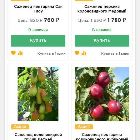
Саженец нектарина Сан
Саженец персика
Глоу
колоновидного Медовый
760 ₽
1 780 ₽
820 ₽
1 930 ₽
Цена:
Цена:
В наличии
В наличии
Купить
Купить
Купить в 1 клик
Купить в 1 клик
Акция
Акция
Саженец колоновидной
Саженец нектарина
груши Летней
колоновидного Рубиновый