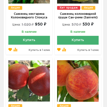
Акция
Хит продаж
Акция
Саженец нектарина
Саженец колоновидной
Колоновидного Спокуса
груши Сан-реми (Sanremi)
950 ₽
530 ₽
1 020 ₽
570 ₽
Цена:
Цена:
В наличии
В наличии
Купить
Купить
Купить в 1 клик
Купить в 1 клик
Акция
Акция