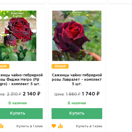
ция
Акция
енцы чайно-гибридной
Саженцы чайно-гибридной
зы Фиджи Негро (Fiji
розы Лавралет - комплект
gro) - комплект 5 шт.
5 шт.
2 140 ₽
1 740 ₽
2 310 ₽
1 880 ₽
на:
Цена:
В наличии
В наличии
Купить
Купить
Купить в 1 клик
Купить в 1 клик