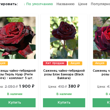
ировать:
↓
По умолчанию
Названию
Цене
Популярн
ция
Хит продаж
Акция
Акция
енцы чайно-гибридной
Саженец чайно-гибридной
Саженец ч
зы Перль Нуар (Perle
розы Блэк Баккара (Black
розы
ire) - комплект 5 шт.
Bakkara)
1 900 ₽
380 ₽
2 050 ₽
410 ₽
4
на:
Цена:
Цена:
В наличии
В наличии
В 
Купить
Купить
К