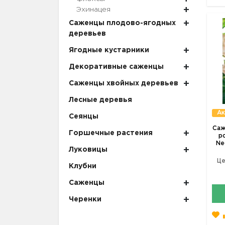
Эхинацея
Саженцы плодово-ягодных
деревьев
Ягодные кустарники
Декоративные саженцы
Саженцы хвойных деревьев
Лесные деревья
Ак
Сеянцы
Саж
Горшечные растения
ро
Ne
Луковицы
Це
Клубни
Саженцы
Черенки