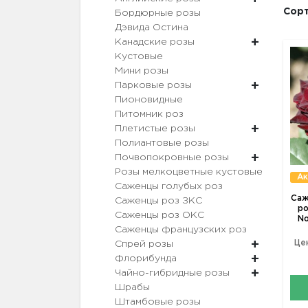
Сорт
Бордюрные розы
Дэвида Остина
Канадские розы
Кустовые
Мини розы
Парковые розы
Пионовидные
Питомник роз
Плетистые розы
Полиантовые розы
Почвопокровные розы
Розы мелкоцветные кустовые
Ак
Саженцы голубых роз
Саж
Саженцы роз ЗКС
ро
Саженцы роз ОКС
No
Саженцы французских роз
Це
Спрей розы
Флорибунда
Чайно-гибридные розы
Шрабы
Штамбовые розы