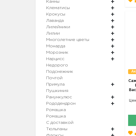
Канны
Клематисы
Крокусы
Лаванда
Лилейники
Лилии
Многолетние цветы
Монарда
Морозник
Нарцисс
Недорого
Ак
Подснежник
Почтой
Саж
Примула
Bac
Пушкиния
Ранункулюс
Цен
Рододендрон
Ромашка
Ромашка
С доставкой
Тюльпаны
Флоксы