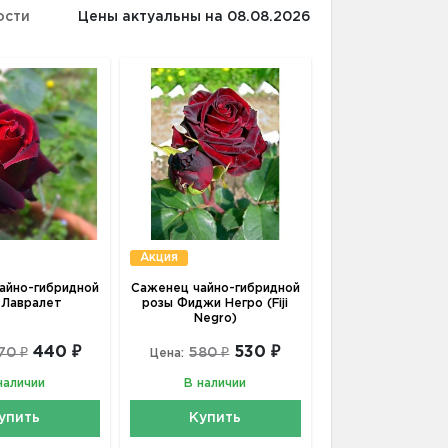
ости
Цены актуальны на 08.08.2026
Акция
айно-гибридной
Саженец чайно-гибридной
 Лавралет
розы Фиджи Негро (Fiji
Negro)
440 ₽
530 ₽
70 ₽
580 ₽
Цена:
наличии
В наличии
упить
Купить