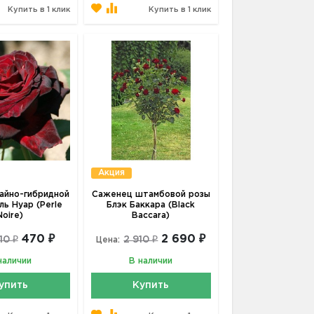
Купить в 1 клик
Купить в 1 клик
Акция
айно-гибридной
Саженец штамбовой розы
ль Нуар (Perle
Блэк Баккара (Black
Noire)
Baccara)
470 ₽
2 690 ₽
10 ₽
2 910 ₽
Цена:
наличии
В наличии
упить
Купить