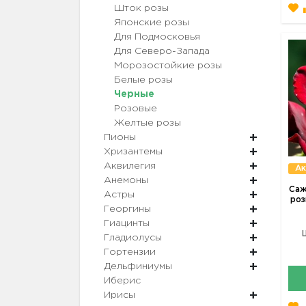
Шток розы
Японские розы
Для Подмосковья
Для Северо-Запада
Морозостойкие розы
Белые розы
Черные
Розовые
Желтые розы
Пионы
Хризантемы
Аквилегия
Ак
Анемоны
Саж
Астры
роз
Георгины
Гиацинты
Гладиолусы
Гортензии
Дельфиниумы
Иберис
Ирисы