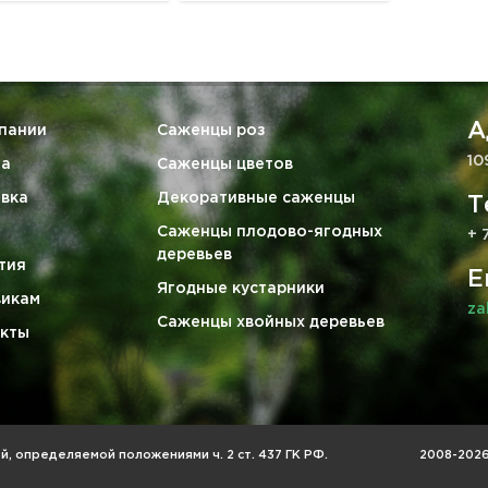
А
пании
Саженцы роз
10
та
Саженцы цветов
вка
Декоративные саженцы
Т
Саженцы плодово-ягодных
+ 
деревьев
тия
E
Ягодные кустарники
викам
za
Саженцы хвойных деревьев
кты
, определяемой положениями ч. 2 ст. 437 ГК РФ.
2008-2026 