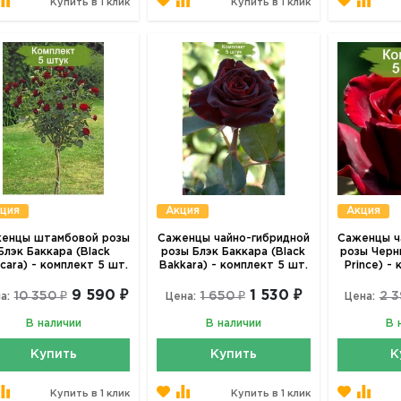
Купить в 1 клик
Купить в 1 клик
ция
Акция
Акция
енцы штамбовой розы
Саженцы чайно-гибридной
Саженцы ч
Блэк Баккара (Black
розы Блэк Баккара (Black
розы Черн
cara) - комплект 5 шт.
Bakkara) - комплект 5 шт.
Prince) -
9 590 ₽
1 530 ₽
10 350 ₽
1 650 ₽
2 3
а:
Цена:
Цена:
В наличии
В наличии
В 
Купить
Купить
К
Купить в 1 клик
Купить в 1 клик