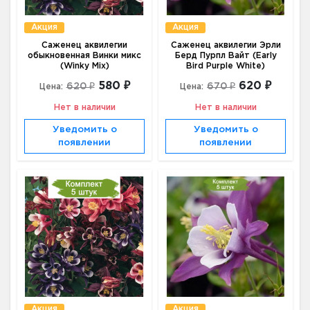
Акция
Акция
Саженец аквилегии
Саженец аквилегии Эрли
обыкновенная Винки микс
Берд Пурпл Вайт (Early
(Winky Mix)
Bird Purple White)
580 ₽
620 ₽
620 ₽
670 ₽
Цена:
Цена:
Нет в наличии
Нет в наличии
Уведомить о
Уведомить о
появлении
появлении
Акция
Акция