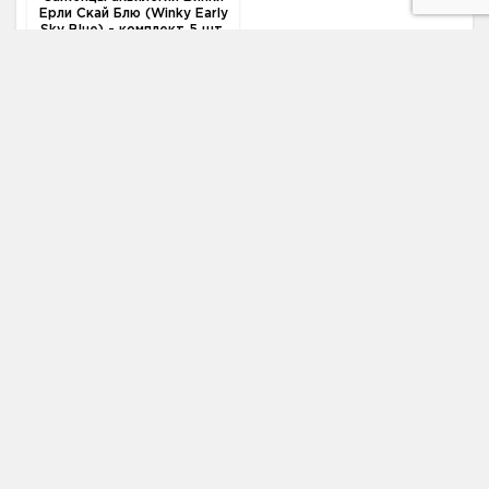
Ерли Скай Блю (Winky Early
Sky Blue) - комплект 5 шт.
2 520 ₽
2 720 ₽
Цена:
Нет в наличии
Уведомить о
появлении
Адрес
109559, г. Москва, Тихорецкий бул., 1,
стр. 6
Телефон
+ 7 (499) 495-15-67
Email
zakaz@pitomnik-rastenij.ru