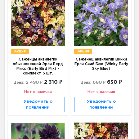
Акция
Акция
Саженцы аквилегии
Саженец аквилегии Винки
обыкновенной Эрли Берд
Ерли Скай Блю (Winky Early
Микс (Early Bird Mix) -
Sky Blue)
комплект 5 шт.
2 310 ₽
630 ₽
2 490 ₽
680 ₽
Цена:
Цена:
Нет в наличии
Нет в наличии
Уведомить о
Уведомить о
появлении
появлении