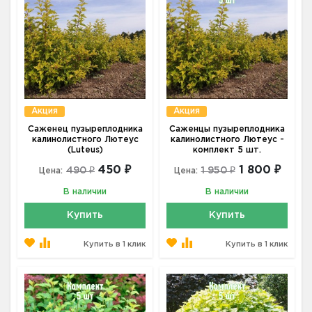
Акция
Акция
Саженец пузыреплодника
Саженцы пузыреплодника
калинолистного Лютеус
калинолистного Лютеус -
(Luteus)
комплект 5 шт.
450 ₽
1 800 ₽
490 ₽
1 950 ₽
Цена:
Цена:
В наличии
В наличии
Купить
Купить
Купить в 1 клик
Купить в 1 клик