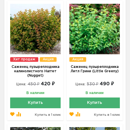
Хит продаж
Акция
Акция
Саженец пузыреплодника
Саженец пузыреплодника
калинолистного Наггет
Литл Грини (Little Greeny)
(Nugget)
420 ₽
490 ₽
450 ₽
530 ₽
Цена:
Цена:
В наличии
В наличии
Купить
Купить
Купить в 1 клик
Купить в 1 клик