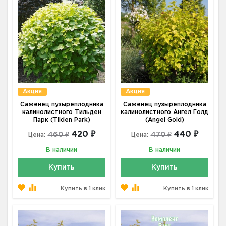
Акция
Акция
Саженец пузыреплодника
Саженец пузыреплодника
калинолистного Тильден
калинолистного Ангел Голд
Парк (Tilden Park)
(Angel Gold)
420 ₽
440 ₽
460 ₽
470 ₽
Цена:
Цена:
В наличии
В наличии
Купить
Купить
Купить в 1 клик
Купить в 1 клик