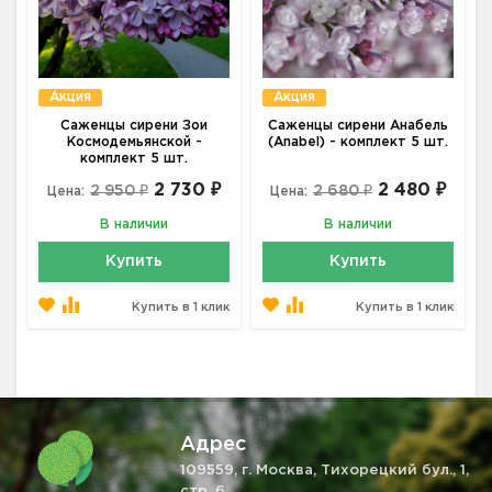
Акция
Акция
Саженцы сирени Зои
Саженцы сирени Анабель
Космодемьянской -
(Anabel) - комплект 5 шт.
комплект 5 шт.
2 730 ₽
2 480 ₽
2 950 ₽
2 680 ₽
Цена:
Цена:
В наличии
В наличии
Купить
Купить
Купить в 1 клик
Купить в 1 клик
Адрес
109559, г. Москва, Тихорецкий бул., 1,
стр. 6