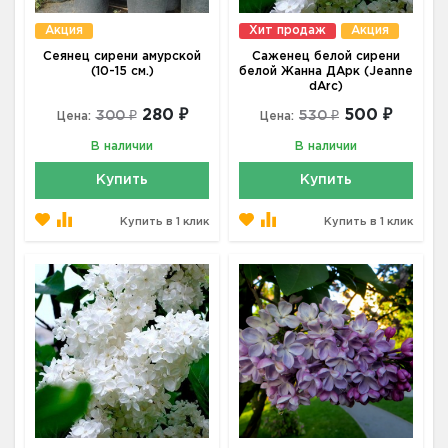
Акция
Хит продаж
Акция
Сеянец сирени амурской
Саженец белой сирени
(10-15 см.)
белой Жанна ДАрк (Jeanne
dArc)
280 ₽
500 ₽
300 ₽
530 ₽
Цена:
Цена:
В наличии
В наличии
Купить
Купить
Купить в 1 клик
Купить в 1 клик